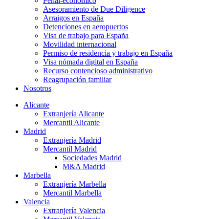
Penal-económico
Asesoramiento de Due Diligence
Arraigos en España
Detenciones en aeropuertos
Visa de trabajo para España
Movilidad internacional
Permiso de residencia y trabajo en España
Visa nómada digital en España
Recurso contencioso administrativo
Reagrupación familiar
Nosotros
Alicante
Extranjería Alicante
Mercantil Alicante
Madrid
Extranjería Madrid
Mercantil Madrid
Sociedades Madrid​
M&A Madrid
Marbella
Extranjería Marbella
Mercantil Marbella
Valencia
Extranjería Valencia