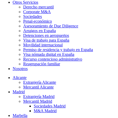
Otros Servicios
Derecho mercantil
Corporate M&A
Sociedades
Penal-económico
Asesoramiento de Due Diligence
Arraigos en España
Detenciones en aeropuertos
Visa de trabajo para España
Movilidad internacional
Permiso de residencia y trabajo en España
Visa nómada digital en España
Recurso contencioso administrativo
Reagrupación familiar
Nosotros
Alicante
Extranjería Alicante
Mercantil Alicante
Madrid
Extranjería Madrid
Mercantil Madrid
Sociedades Madrid​
M&A Madrid
Marbella